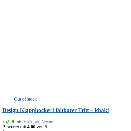
Out of stock
Design Klapphocker | faltbarer Tritt – khaki
35,99
€
inkl. MwSt., zzgl. Versand
Bewertet mit
4.00
von 5