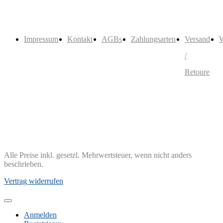
Impressum
Kontakt
AGBs
Zahlungsarten
Versand
W
/
Retoure
Alle Preise inkl. gesetzl. Mehrwertsteuer, wenn nicht anders
beschrieben.
Vertrag widerrufen
Anmelden