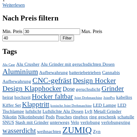
Weiterlesen
Nach Preis filtern
Min. Preis
Max. Preis
Filter
Tags
Alu Crusher
Alu Grinder mit geruchsdichten Dosen
Alu Case
Aluminium
Aufbewahrung
batteriebetrieben
Cannabis
CNC-gefräst
Design Hocker
Aufbewahrung
Design Klapphocker
Grinder
Dose
geruchsdicht
Hocker faltbar
heirat
hochzeit
kabellos
Joint Drehmaschine
JointPro
Klapptritt
Kiffer Set
LED Lampe
LED
konische Joint Drehmaschine
Tischlampe
luftdicht
Luftdichte Alu Dosen
Lyft
Metall Grinder
Nikotin
NIkotinbeutel
Pods
Pouches
ringbox
ring geschenk
schatulle
SNUS
Stash mit Grinder
unterwegs
Velo
verlobung
verlobungsring
ZUMIQ
wasserdicht
weihnachten
Zyn