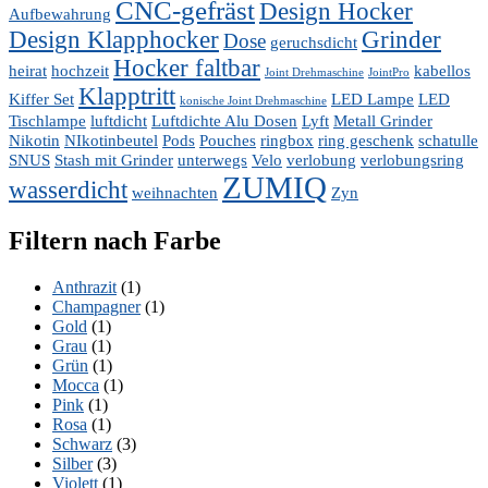
CNC-gefräst
Design Hocker
Aufbewahrung
werden
Design Klapphocker
Grinder
Dose
geruchsdicht
Hocker faltbar
heirat
hochzeit
kabellos
Joint Drehmaschine
JointPro
Klapptritt
Kiffer Set
LED Lampe
LED
konische Joint Drehmaschine
Tischlampe
luftdicht
Luftdichte Alu Dosen
Lyft
Metall Grinder
Nikotin
NIkotinbeutel
Pods
Pouches
ringbox
ring geschenk
schatulle
SNUS
Stash mit Grinder
unterwegs
Velo
verlobung
verlobungsring
ZUMIQ
wasserdicht
weihnachten
Zyn
Filtern nach Farbe
Anthrazit
(1)
Champagner
(1)
Gold
(1)
Grau
(1)
Grün
(1)
Mocca
(1)
Pink
(1)
Rosa
(1)
Schwarz
(3)
Silber
(3)
Violett
(1)