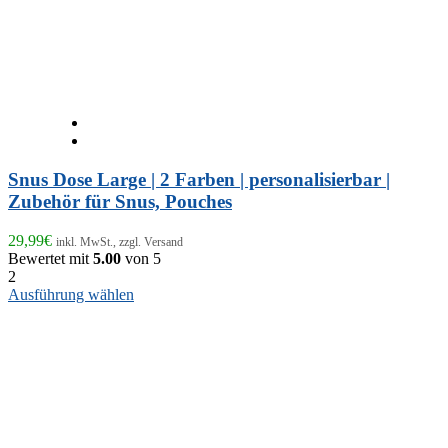
Snus Dose Large | 2 Farben | personalisierbar |
Zubehör für Snus, Pouches
29,99
€
inkl. MwSt., zzgl. Versand
Bewertet mit
5.00
von 5
2
Dieses
Ausführung wählen
Produkt
weist
mehrere
Varianten
auf.
Die
Optionen
können