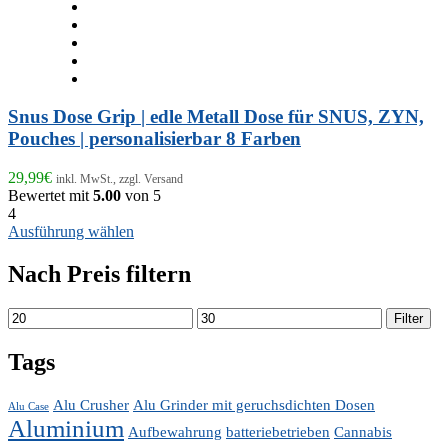
Snus Dose Grip | edle Metall Dose für SNUS, ZYN,
Pouches | personalisierbar 8 Farben
29,99
€
inkl. MwSt., zzgl. Versand
Bewertet mit
5.00
von 5
4
Dieses
Ausführung wählen
Produkt
weist
Nach Preis filtern
mehrere
Varianten
Min.
Max.
Filter
auf.
Preis
Preis
Die
Optionen
Tags
können
auf
Alu Crusher
Alu Grinder mit geruchsdichten Dosen
Alu Case
der
Aluminium
Produktseite
Aufbewahrung
batteriebetrieben
Cannabis
gewählt